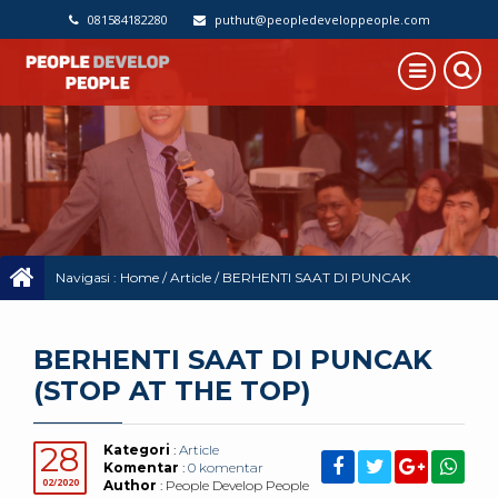
081584182280
puthut@peopledeveloppeople.com
Navigasi :
Home
/
Article
/
BERHENTI SAAT DI PUNCAK
(STOP AT THE TOP)
BERHENTI SAAT DI PUNCAK
(STOP AT THE TOP)
28
Kategori
:
Article
Komentar
:
0 komentar
02/2020
Author
: People Develop People