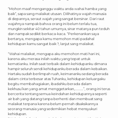
“Mohon maaf menganggu waktu anda wahai hamba yang
baik”, sapa sang malaikat utusan. Dilihatinya wajah manusia
di depannya, seraut wajah yang sangat bersinar. Dari raut
wajahnya nampak bahwa orang ini belum terlalu tua,
mungkin sekitar 40 tahun umurnya, sinar matanya pun teduh
dan nampak sedikit berkaca-kaca. “Perkenankan saya
bertanya, mengapa kamu memohon mati padahal
kehidupan kamu sangat baik ?, lanjut sang malaikat.
“Wahai malaikat, mengapa aku memohon mati hari ini,
karena aku merasa inilah waktu yang tepat untuk
kematianku. Inilah saat terbaik dalam kehidupanku dimana
hampir seluruh sendi kehidupanku berada dalam kebaikan.
Hartaku sudah berlimpah ruah, keimananku sedang berada
dalam cinta terbesar atas Tuhanku, kehidupan keluargaku
begitu membahagiakan, ibadahku berada dalam
kekhusu’kan yang amat menggetarkan,…………”, orang ini terus
bercerita tentang semua keindahan kehidupannya seperti
air bah yang datang tanpa berhenti dan membuat sang
malaikat terpana karena belum pernah disaksikannya
seorang manusia yang sedemikian hebat mensyukuri
kehidupan.