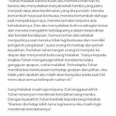
“Wahai malaikat karena itulah aku meminta mati hari ini,
karena aku menyaksikan banyak sekali hamba yang justru
menjadi rakus akan kenikmatan yang dia peroleh. Mereka
bertambah haus saat berkuasa, mereka bertambah dahaga
saat menjadi kaya raya, mereka semakin terpana atas
kehebatannya. Dan aku menyaksikan bahwa sebagian besar
dari mereka mengakhiri kehidupannya dalam kesendirian
dan ketidak berdayaan. Semua teman dan sahabat
menjauhinya saat mereka tidak lagi berkuasa dan memiliki
pengaruh yang besar”, suara orang ini mantap dan penuh
keyakinan. Perlahan-lahan tangan orang ini menjulur ke
depan dan menyentuh bahu sang Malaikat. “Hanya kepada
engkau Tuhan menganugerahkan konsistensi tanpa
gangguan apapun, wahai malaikat. Terhadapku Tuhan
memberikan keleluasaan terhadap godaan dan pilihan. Aku
tidak yakin apakah aku masih akan bersyukur pada saat DIA
mencabut semua kelimpah ruahan ini.”
Sang Malaikat masih saja terpana. Dari singgasanaNYA
Tuhan tersenyum menikmati keindahan sang Hamba.
Dengan kuasaNYA Tuhan berbisik kepada sang Malaikat,
“Biarkan dia hidup lebih lama lagi karena Aku masih ingin
menikmati keindahannya”.