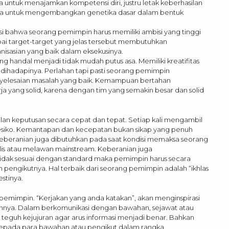
a untuk menajamkan kompetensi diri, justru letak keberhasilan
ha untuk mengembangkan genetika dasar dalam bentuk
ahwa seorang pemimpin harus memiliki ambisi yang tinggi
ai target-target yang jelas tersebut membutuhkan
sasian yang baik dalam eksekusinya.
ndal menjadi tidak mudah putus asa. Memiliki kreatifitas
 dihadapinya. Perlahan tapi pasti seorang pemimpin
nyelesaian masalah yang baik. Kemampuan bertahan
yang solid, karena dengan tim yang semakin besar dan solid
an keputusan secara cepat dan tepat. Setiap kali mengambil
esiko. Kemantapan dan kecepatan bukan sikap yang penuh
 Keberanian juga dibutuhkan pada saat kondisi memaksa seorang
is atau melawan mainstream. Keberanian juga
tidak sesuai dengan standard maka pemimpin harus secara
 pengikutnya. Hal terbaik dari seorang pemimpin adalah “ikhlas
stinya.
pemimpin. “Kerjakan yang anda katakan”, akan menginspirasi
innya. Dalam berkomunikasi dengan bawahan, sejawat atau
eguh kejujuran agar arus informasi menjadi benar. Bahkan
kepada para bawahan atau pengikut dalam rangka