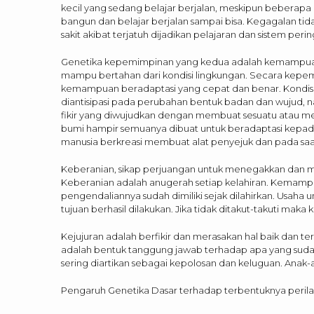
kecil yang sedang belajar berjalan, meskipun beberapa k
bangun dan belajar berjalan sampai bisa. Kegagalan tid
sakit akibat terjatuh dijadikan pelajaran dan sistem pe
Genetika kepemimpinan yang kedua adalah kemampuan b
mampu bertahan dari kondisi lingkungan. Secara ke
kemampuan beradaptasi yang cepat dan benar. Kondis
diantisipasi pada perubahan bentuk badan dan wujud, 
fikir yang diwujudkan dengan membuat sesuatu atau me
bumi hampir semuanya dibuat untuk beradaptasi kepada
manusia berkreasi membuat alat penyejuk dan pada saa
Keberanian, sikap perjuangan untuk menegakkan dan m
Keberanian adalah anugerah setiap kelahiran. Kemampua
pengendaliannya sudah dimiliki sejak dilahirkan. Usaha
tujuan berhasil dilakukan. Jika tidak ditakut-takuti mak
Kejujuran adalah berfikir dan merasakan hal baik dan t
adalah bentuk tanggung jawab terhadap apa yang sudah 
sering diartikan sebagai kepolosan dan keluguan. Anak-a
Pengaruh Genetika Dasar terhadap terbentuknya peri