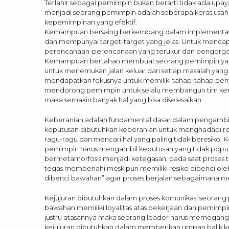
Terlahir sebagai pemimpin bukan berarti tidak ada upay
menjadi seorang pemimpin adalah seberapa keras usa
kepemimpinan yang efektif.
Kemampuan bersaing berkembang dalam implementasi b
dan mempunyai target-target yang jelas. Untuk mencap
perencanaan-perencanaan yang terukur dan pengorgani
Kemampuan bertahan membuat seorang pemimpin yang ha
untuk menemukan jalan keluar dari setiap masalah yang
mendapatkan fokusnya untuk memiliki tahap-tahap pe
mendorong pemimpin untuk selalu membangun tim kerja 
maka semakin banyak hal yang bisa diselesaikan.
Keberanian adalah fundamental dasar dalam pengambil
keputusan dibutuhkan keberanian untuk menghadapi r
ragu-ragu dan mencari hal yang paling tidak beresiko.
pemimpin harus mengambil keputusan yang tidak popul
bermetamorfosis menjadi ketegasan, pada saat proses 
tegas membenahi meskipun memiliki resiko dibenci oleh
dibenci bawahan” agar proses berjalan sebagaimana me
Kejujuran dibutuhkan dalam proses komunikasi seorang 
bawahan memiliki loyalitas atas pekerjaan dan pemimp
justru atasannya maka seorang leader harus memegang t
kejujuran dibutuhkan dalam memberikan umpan balik 