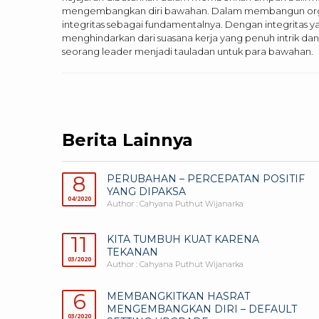
mengembangkan diri bawahan. Dalam membangun orga
integritas sebagai fundamentalnya. Dengan integritas y
menghindarkan dari suasana kerja yang penuh intrik da
seorang leader menjadi tauladan untuk para bawahan.
Berita Lainnya
8
PERUBAHAN – PERCEPATAN POSITIF
YANG DIPAKSA
04/2020
Author : Cahyana Puthut Wijanarka
11
KITA TUMBUH KUAT KARENA
TEKANAN
03/2020
Author : Cahyana Puthut Wijanarka
6
MEMBANGKITKAN HASRAT
MENGEMBANGKAN DIRI – DEFAULT
03/2020