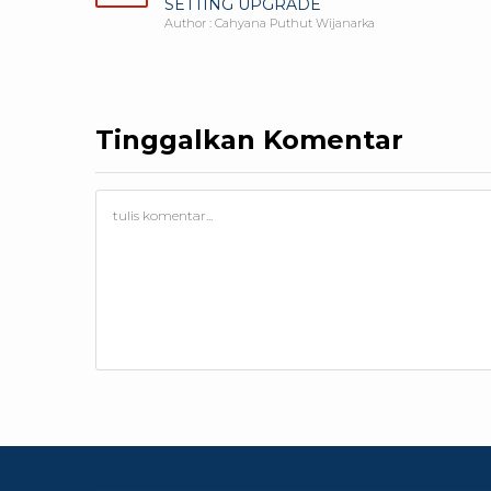
SETTING UPGRADE
Author : Cahyana Puthut Wijanarka
Tinggalkan Komentar