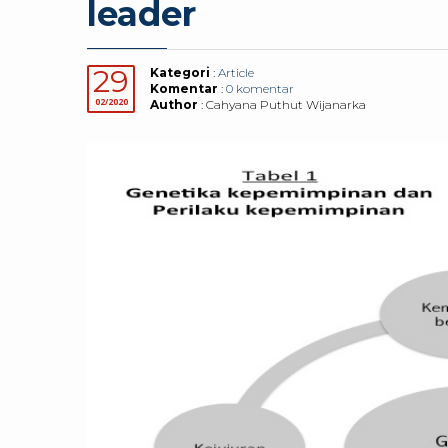
leader
29
Kategori
:
Article
Komentar
:
0 komentar
02/2020
Author
: Cahyana Puthut Wijanarka