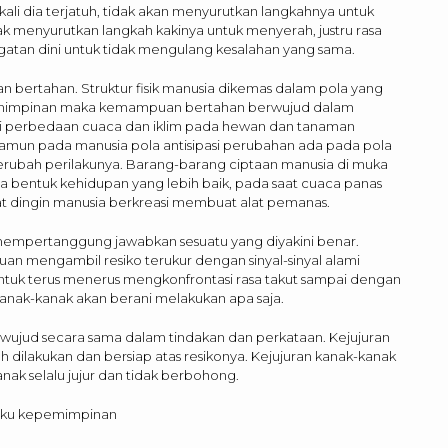
ali dia terjatuh, tidak akan menyurutkan langkahnya untuk
ak menyurutkan langkah kakinya untuk menyerah, justru rasa
ringatan dini untuk tidak mengulang kesalahan yang sama.
ertahan. Struktur fisik manusia dikemas dalam pola yang
pemimpinan maka kemampuan bertahan berwujud dalam
i perbedaan cuaca dan iklim pada hewan dan tanaman
namun pada manusia pola antisipasi perubahan ada pada pola
rubah perilakunya. Barang-barang ciptaan manusia di muka
 bentuk kehidupan yang lebih baik, pada saat cuaca panas
t dingin manusia berkreasi membuat alat pemanas.
empertanggung jawabkan sesuatu yang diyakini benar.
n mengambil resiko terukur dengan sinyal-sinyal alami
 untuk terus menerus mengkonfrontasi rasa takut sampai dengan
a kanak-kanak akan berani melakukan apa saja.
erwujud secara sama dalam tindakan dan perkataan. Kejujuran
dilakukan dan bersiap atas resikonya. Kejujuran kanak-kanak
nak selalu jujur dan tidak berbohong.
laku kepemimpinan