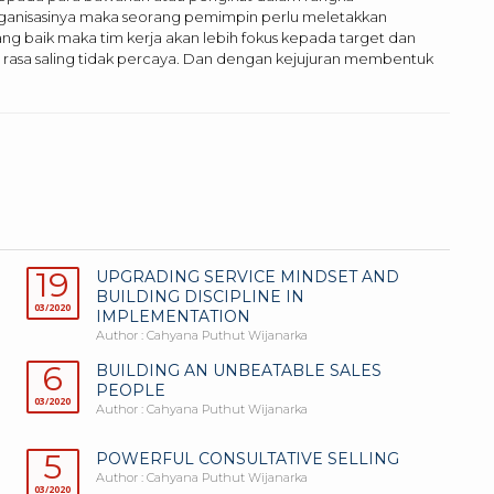
nisasinya maka seorang pemimpin perlu meletakkan
ang baik maka tim kerja akan lebih fokus kepada target dan
n rasa saling tidak percaya. Dan dengan kejujuran membentuk
19
UPGRADING SERVICE MINDSET AND
BUILDING DISCIPLINE IN
03/2020
IMPLEMENTATION
Author : Cahyana Puthut Wijanarka
6
BUILDING AN UNBEATABLE SALES
PEOPLE
03/2020
Author : Cahyana Puthut Wijanarka
5
POWERFUL CONSULTATIVE SELLING
Author : Cahyana Puthut Wijanarka
03/2020